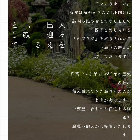
てまいりました。
近年は海外からのV.I.P向けに
訪問の際のおもてなしとして
として
」
人
々
出
迎
「
顔
四季を感じられる
『わびさび』を取り入れた日
を
える
本庭園の需要が
増えております。
庭萬では創業以来80年の歴史
の分、
積み重ねてきた庭園へのこだ
わりがあります。
ご要望に合わせた個性ある庭
園を
庭萬の職人から提案いたしま
す。